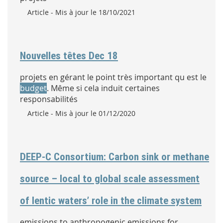
Type :
Article
- Mis à jour le 18/10/2021
Nouvelles têtes Dec 18
projets en gérant le point très important qu est le
budget
. Même si cela induit certaines
responsabilités
Type :
Article
- Mis à jour le 01/12/2020
DEEP-C Consortium: Carbon sink or methane
source – local to global scale assessment
of lentic waters’ role in the climate system
emissions to anthropogenic emissions for