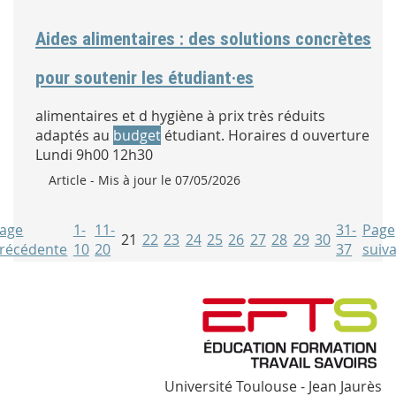
Aides alimentaires : des solutions concrètes
pour soutenir les étudiant·es
alimentaires et d hygiène à prix très réduits
adaptés au
budget
étudiant. Horaires d ouverture
Lundi 9h00 12h30
Type :
Article
- Mis à jour le 07/05/2026
age
1-
11-
31-
Page
21
22
23
24
25
26
27
28
29
30
récédente
10
20
37
suiv
Université Toulouse - Jean Jaurès