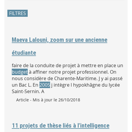
FILTRES
Maeva Lalouni, zoom sur une ancienne
étudiante
faire de la conduite de projet à mettre en place un
budget
à affiner notre projet professionnel. On
nous considère de Charente-Maritime. J y ai passé
un Bac L. En
2005
j intègre l hypokhâgne du lycée
Saint-Sernin. A
Type :
Article
- Mis à jour le 26/10/2018
11 projets de thèse liés à l’intelligence