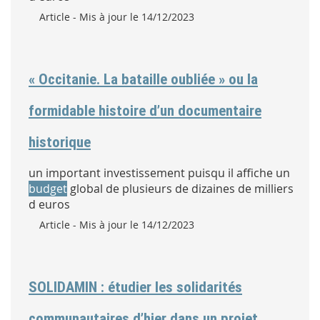
Type :
Article
- Mis à jour le 14/12/2023
« Occitanie. La bataille oubliée » ou la
formidable histoire d’un documentaire
historique
un important investissement puisqu il affiche un
budget
global de plusieurs de dizaines de milliers
d euros
Type :
Article
- Mis à jour le 14/12/2023
SOLIDAMIN : étudier les solidarités
communautaires d’hier dans un projet