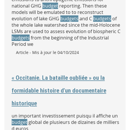
national GHG
budget
reporting. Then these
models will be emulated to to reconstruct
evolution of lake GHG
budgets
and C
budgets
of
the whole lake watershed since the mid-Holocene
LSMs are used to assess evolution of biospheric C
budgets
from the beginning of the Industrial
Period we
Type :
Article
- Mis à jour le 04/10/2024
« Occitanie. La bataille oubliée » ou la
formidable histoire d’un documentaire
historique
un important investissement puisqu il affiche un
budget
global de plusieurs de dizaines de milliers
d euros