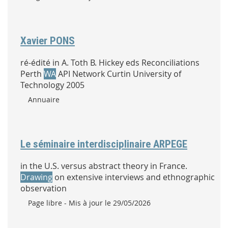
Xavier PONS
ré-édité in A. Toth B. Hickey eds Reconciliations
Perth
WA
API Network Curtin University of
Technology 2005
Type :
Annuaire
Le séminaire interdisciplinaire ARPEGE
in the U.S. versus abstract theory in France.
Drawing
on extensive interviews and ethnographic
observation
Type :
Page libre
- Mis à jour le 29/05/2026