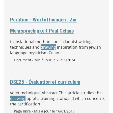
Parution - Wortöffnungen : Zur
Mehrsprachigkeit Paul Celans
translational methods post-dadaist writing
techniques and
drawing
inspiration from Jewish
language mysticism Celan
Type :
Document
- Mis à jour le 20/11/2024
DSE25 - Évaluation et curriculum
volet technique. Abstract This article studies the
drawing
up of a training standard which concerns
the certification
Type :
Page libre
- Mis à jour le 16/01/2017