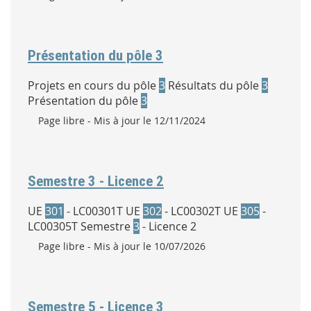
Présentation du pôle 3
Projets en cours du pôle
3
Résultats du pôle
3
Présentation du pôle
3
Type :
Page libre
- Mis à jour le 12/11/2024
Semestre 3 - Licence 2
UE
301
- LC00301T UE
302
- LC00302T UE
305
-
LC00305T Semestre
3
- Licence 2
Type :
Page libre
- Mis à jour le 10/07/2026
Semestre 5 - Licence 3