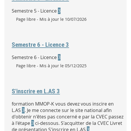
Semestre 5 - Licence
3
Type :
Page libre
- Mis à jour le 10/07/2026
Semestre 6 - Licence 3
Semestre 6 - Licence
3
Type :
Page libre
- Mis à jour le 05/12/2025
S'inscrire en L.AS 3
formation MMOP-K vous devez vous inscire en
L.AS
3
. Je me connecte sur le site national afin
d'obtenir n'êtes pas concerné e par la CVEC passez
à l'étape
3
ci-dessous. S'acquitter de la CVEC Livret
de présentation S'inscrire en L.AS
3