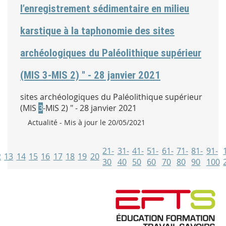
l’enregistrement sédimentaire en milieu
karstique à la taphonomie des sites
archéologiques du Paléolithique supérieur
(MIS 3-MIS 2) " - 28 janvier 2021
sites archéologiques du Paléolithique supérieur
(MIS
3
-MIS 2) " - 28 janvier 2021
Type :
Actualité
- Mis à jour le 20/05/2021
21-
31-
41-
51-
61-
71-
81-
91-
2
13
14
15
16
17
18
19
20
30
40
50
60
70
80
90
100