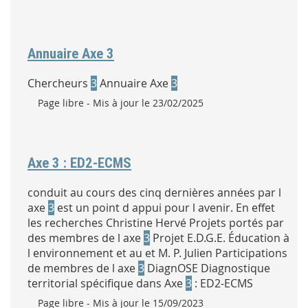
Annuaire Axe 3
Chercheurs
3
Annuaire Axe
3
Type :
Page libre
- Mis à jour le 23/02/2025
Axe 3 : ED2-ECMS
conduit au cours des cinq dernières années par l
axe
3
est un point d appui pour l avenir. En effet
les recherches Christine Hervé Projets portés par
des membres de l axe
3
Projet E.D.G.E. Éducation à
l environnement et au et M. P. Julien Participations
de membres de l axe
3
DiagnOSE Diagnostique
territorial spécifique dans Axe
3
: ED2-ECMS
Type :
Page libre
- Mis à jour le 15/09/2023