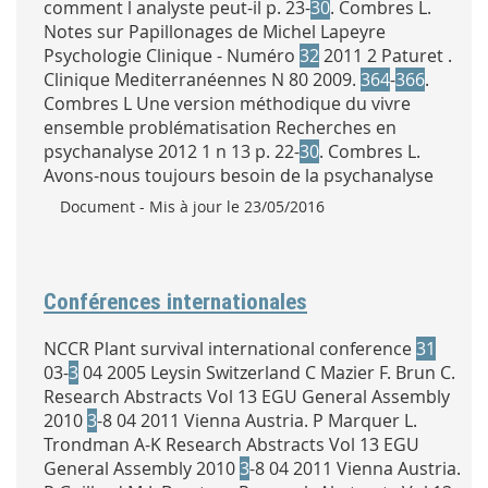
comment l analyste peut-il p. 23-
30
. Combres L.
Notes sur Papillonages de Michel Lapeyre
Psychologie Clinique - Numéro
32
2011 2 Paturet .
Clinique Mediterranéennes N 80 2009.
364
-
366
.
Combres L Une version méthodique du vivre
ensemble problématisation Recherches en
psychanalyse 2012 1 n 13 p. 22-
30
. Combres L.
Avons-nous toujours besoin de la psychanalyse
Type :
Document
- Mis à jour le 23/05/2016
Conférences internationales
NCCR Plant survival international conference
31
03-
3
04 2005 Leysin Switzerland C Mazier F. Brun C.
Research Abstracts Vol 13 EGU General Assembly
2010
3
-8 04 2011 Vienna Austria. P Marquer L.
Trondman A-K Research Abstracts Vol 13 EGU
General Assembly 2010
3
-8 04 2011 Vienna Austria.