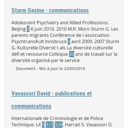
Sturm Gesine - communications
Adolescent Psychiatry and Allied Professions.
Beijing
3
-6 juin 2010. 2010 M.R. Moro Sturm G. Les
parents migrants Conférence de l association
PsychtransKult Innsbruck
3
avril 2009. 2007 Sturm
G. Kulturelle Diversit t als La diversité culturelle
défi et ressource Colloque
30
ans de travail sur la
diversité organisé par le service
Type :
Document
- Mis à jour le 23/05/2016
Vavassori David - publications et
communications
Internationale de Criminologie et de Police
Technique. LX
3
315
-
326
. Harrati S. Vavassori D.