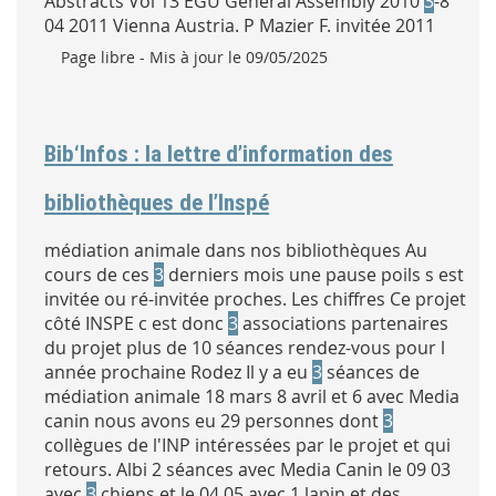
Abstracts Vol 13 EGU General Assembly 2010
3
-8
04 2011 Vienna Austria. P Mazier F. invitée 2011
Type :
Page libre
- Mis à jour le 09/05/2025
Bib‘Infos : la lettre d’information des
bibliothèques de l’Inspé
médiation animale dans nos bibliothèques Au
cours de ces
3
derniers mois une pause poils s est
invitée ou ré-invitée proches. Les chiffres Ce projet
côté INSPE c est donc
3
associations partenaires
du projet plus de 10 séances rendez-vous pour l
année prochaine Rodez Il y a eu
3
séances de
médiation animale 18 mars 8 avril et 6 avec Media
canin nous avons eu 29 personnes dont
3
collègues de l'INP intéressées par le projet et qui
retours. Albi 2 séances avec Media Canin le 09 03
avec
3
chiens et le 04 05 avec 1 lapin et des