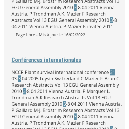
P Gaillard M-J. Brostr m Research Abstracts Vol 13
EGU General Assembly 2010
3
-8 04 2011 Vienna
Austria. P Trondman A.K. Mazier F Research
Abstracts Vol 13 EGU General Assembly 2010
3
-8
04 2011 Vienna Austria. P Mazier F. invitée 2011
Type :
Page libre
- Mis à jour le 16/02/2022
Conférences internationales
NCCR Plant survival international conference
31
03-
3
04 2005 Leysin Switzerland C Mazier F. Brun C.
Research Abstracts Vol 13 EGU General Assembly
2010
3
-8 04 2011 Vienna Austria. P Marquer L.
Trondman A-K Research Abstracts Vol 13 EGU
General Assembly 2010
3
-8 04 2011 Vienna Austria.
P Gaillard M-J. Brostr m Research Abstracts Vol 13
EGU General Assembly 2010
3
-8 04 2011 Vienna
Austria. P Trondman A.K. Mazier F Research