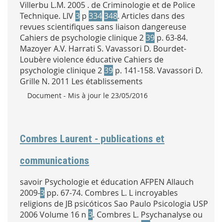
Villerbu L.M. 2005 . de Criminologie et de Police
Technique. LIV
3
p
334
348
. Articles dans des
revues scientifiques sans liaison dangereuse
Cahiers de psychologie clinique 2
39
p. 63-84.
Mazoyer A.V. Harrati S. Vavassori D. Bourdet-
Loubère violence éducative Cahiers de
psychologie clinique 2
39
p. 141-158. Vavassori D.
Grille N. 2011 Les établissements
Type :
Document
- Mis à jour le 23/05/2016
Combres Laurent - publications et
communications
savoir Psychologie et éducation AFPEN Allauch
2009-
3
pp. 67-74. Combres L. L incroyables
religions de JB psicóticos Sao Paulo Psicologia USP
2006 Volume 16 n
3
. Combres L. Psychanalyse ou