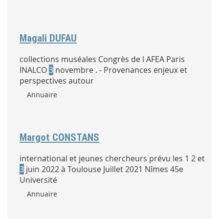
Magali DUFAU
collections muséales Congrès de l AFEA Paris
INALCO
3
novembre . - Provenances enjeux et
perspectives autour
Type :
Annuaire
Margot CONSTANS
international et jeunes chercheurs prévu les 1 2 et
3
juin 2022 à Toulouse Juillet 2021 Nîmes 45e
Université
Type :
Annuaire