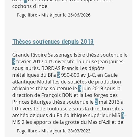
cochons d Inde
Type :
Page libre
- Mis à jour le 26/06/2026
Thèses soutenues depuis 2013
Grande Rivoire Sassenage Isère thèse soutenue le
3
février 2017 à l'Université Toulouse Jean Jaurès
sous Jaurès. BORDAS Francis Les dépôts
métalliques du BFa
3
950-800 av. J.-C. en Gaule
atlantique Modalités de sociétés de production
africaines thèse soutenue le
3
juin 2019 sous la
direction de François BON et la Les forges des
Princes Bituriges thèse soutenue le
3
mai 2013 à
l'Université de Toulouse 2 sous la direction sites
archéologiques du Paléolithique supérieur MIS
3
-
MIS 2 les apports de la grotte du Mas d'Azil et de
Type :
Page libre
- Mis à jour le 28/03/2023