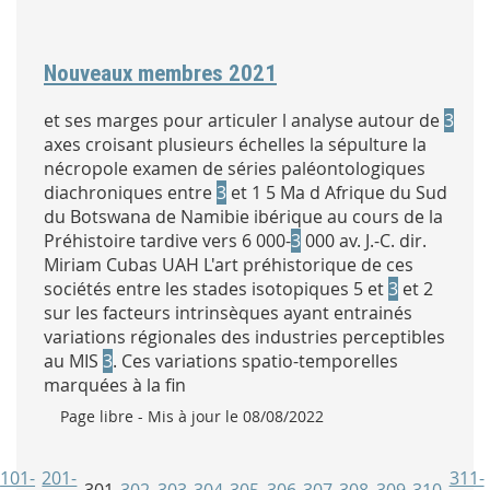
Nouveaux membres 2021
et ses marges pour articuler l analyse autour de
3
axes croisant plusieurs échelles la sépulture la
nécropole examen de séries paléontologiques
diachroniques entre
3
et 1 5 Ma d Afrique du Sud
du Botswana de Namibie ibérique au cours de la
Préhistoire tardive vers 6 000-
3
000 av. J.-C. dir.
Miriam Cubas UAH L'art préhistorique de ces
sociétés entre les stades isotopiques 5 et
3
et 2
sur les facteurs intrinsèques ayant entrainés
variations régionales des industries perceptibles
au MIS
3
. Ces variations spatio-temporelles
marquées à la fin
Type :
Page libre
- Mis à jour le 08/08/2022
101-
201-
311-
301
302
303
304
305
306
307
308
309
310