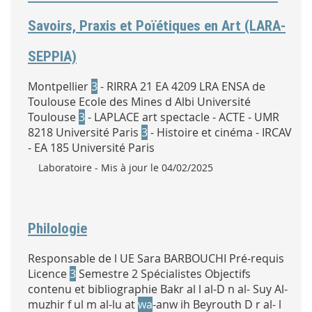
Savoirs, Praxis et Poïétiques en Art (LARA-
SEPPIA)
Montpellier
3
- RIRRA 21 EA 4209 LRA ENSA de
Toulouse Ecole des Mines d Albi Université
Toulouse
3
- LAPLACE art spectacle - ACTE - UMR
8218 Université Paris
3
- Histoire et cinéma - IRCAV
- EA 185 Université Paris
Type :
Laboratoire
- Mis à jour le 04/02/2025
Philologie
Responsable de l UE Sara BARBOUCHI Pré-requis
Licence
3
Semestre 2 Spécialistes Objectifs
contenu et bibliographie Bakr al l al-D n al- Suy Al-
muzhir f ul m al-lu at
wa
-anw ih Beyrouth D r al- l