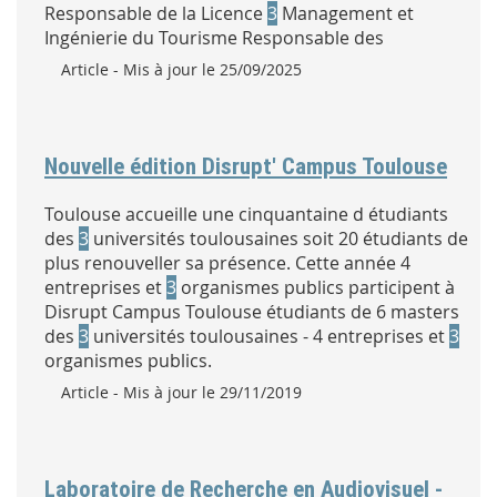
Responsable de la Licence
3
Management et
Ingénierie du Tourisme Responsable des
Type :
Article
- Mis à jour le 25/09/2025
Nouvelle édition Disrupt' Campus Toulouse
Toulouse accueille une cinquantaine d étudiants
des
3
universités toulousaines soit 20 étudiants de
plus renouveller sa présence. Cette année 4
entreprises et
3
organismes publics participent à
Disrupt Campus Toulouse étudiants de 6 masters
des
3
universités toulousaines - 4 entreprises et
3
organismes publics.
Type :
Article
- Mis à jour le 29/11/2019
Laboratoire de Recherche en Audiovisuel -