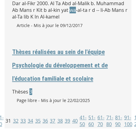
Dar al-Fikr 2000. Al Ta Abd al-Malik b. Muhammad
Ab Mans r Kit b al-kin yat
wa
-al-ta r d -- li-Ab Mans r
al-Ta lib K ln Al-kamel
Type :
Article
- Mis à jour le 09/12/2017
Thèses réalisées au sein de l'équipe
Psychologie du développement et de
l'éducation familiale et scolaire
Thèses
3
Type :
Page libre
- Mis à jour le 22/02/2025
1-
41-
51-
61-
71-
81-
91-
31
32
33
34
35
36
37
38
39
40
0
50
60
70
80
90
100