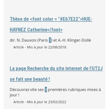
Thèse de <font color = "#E67E22">HUE-
HAYNEZ Catherine</font>
dir. N. Dauvois (Paris
3
) et A.-H. Klinger-Dollé
Type :
Article
- Mis à jour le 22/08/2018
La page Recherche du site internet de l’UT2J
se fait une beauté !
Découvrez vite ses
3
premières rubriques mises à
jour !
Type :
Article
- Mis à jour le 23/02/2022