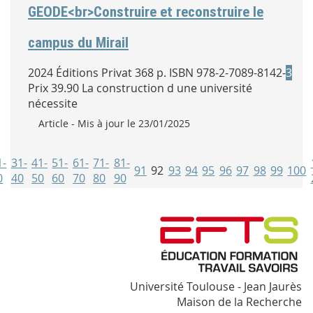
GEODE<br>Construire et reconstruire le
campus du Mirail
2024 Éditions Privat 368 p. ISBN 978-2-7089-8142-
3
Prix 39.90 La construction d une université
nécessite
Type :
Article
- Mis à jour le 23/01/2025
1-
31-
41-
51-
61-
71-
81-
91
92
93
94
95
96
97
98
99
100
0
40
50
60
70
80
90
Université Toulouse - Jean Jaurès
Maison de la Recherche