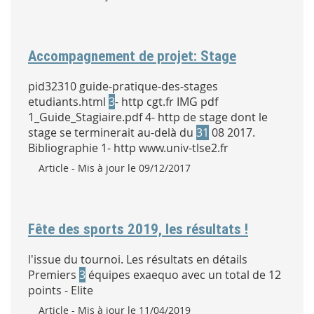
Accompagnement de projet: Stage
pid32310 guide-pratique-des-stages
etudiants.html
3
- http cgt.fr IMG pdf
1_Guide_Stagiaire.pdf 4- http de stage dont le
stage se terminerait au-delà du
31
08 2017.
Bibliographie 1- http www.univ-tlse2.fr
Type :
Article
- Mis à jour le 09/12/2017
Fête des sports 2019, les résultats !
l'issue du tournoi. Les résultats en détails
Premiers
3
équipes exaequo avec un total de 12
points - Elite
Type :
Article
- Mis à jour le 11/04/2019