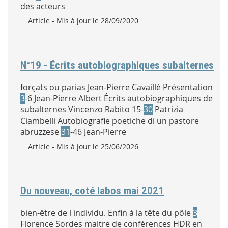
des acteurs
Type :
Article
- Mis à jour le 28/09/2020
N°19 - Écrits autobiographiques subalternes
forçats ou parias Jean-Pierre Cavaillé Présentation
3
-6 Jean-Pierre Albert Écrits autobiographiques de
subalternes Vincenzo Rabito 15-
30
Patrizia
Ciambelli Autobiografie poetiche di un pastore
abruzzese
31
-46 Jean-Pierre
Type :
Article
- Mis à jour le 25/06/2026
Du nouveau, coté labos mai 2021
bien-être de l individu. Enfin à la tête du pôle
3
Florence Sordes maitre de conférences HDR en