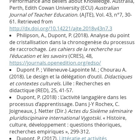
Performance and Beliefs about Knowledge. Australia,
Perth, Edith Cowan University (ECU)
Australian
Journal of Teacher Education
. (AJTE), Vol. 43, n°7, 30-
61. Retrieved from
http://dx.doi.org/10.14221/ajte.2018v43n7.3
Philipson, A., Dupont, P. (2018). Analyse du point
de cristallisation dans la chronogenèse du processus
de raccrochage.
Les cahiers de la recherche sur
l'éducation et les savoirs
(CRES), 48,
https://journals.openedition.org/edso/
Dupont P. ; Villeneuve-Lapointe M. ; Chourau A.
(2018). Le design et la délégation d’outil.
Didactiques
et contextes culturels
. Lille : Recherches en
didactique (RED), 25, 41-57.
Dupont, P. (2018) : L’activité langagière dans les
processus d’apprentissage. Dans J-Y Rochex, C.
Joigneaux, J. Netter (Dir.)
Actes du Sixième séminaire
pluridiscipinaire international Vygotski.
« Histoire,
culture, développement : questions théoriques,
recherches empiriques », 299-312.
Dupont, P. (2017).
Littératie et activités