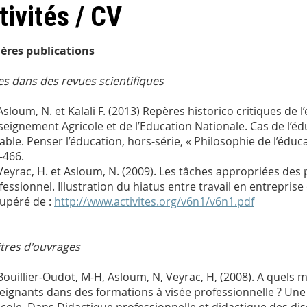
tivités / CV
ères publications
les dans des revues scientifiques
Asloum, N. et Kalali F. (2013) Repères historico critiques de 
nseignement Agricole et de l’Education Nationale. Cas de l’
able.
Penser l’éducation
, hors-série,
«
Philosophie de l’éduc
-466.
Veyrac, H. et Asloum, N. (2009). Les tâches appropriées de
fessionnel. Illustration du hiatus entre travail en entreprise
upéré de :
http://www.activites.org/v6n1/v6n1.pdf
tres d'ouvrages
Bouillier-Oudot, M-H, Asloum, N, Veyrac, H, (2008). A quels 
eignants dans des formations à visée professionnelle ? Un