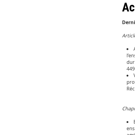
Ac
Derni
Artic
l’e
dur
449
pro
Réc
Chapi
ens