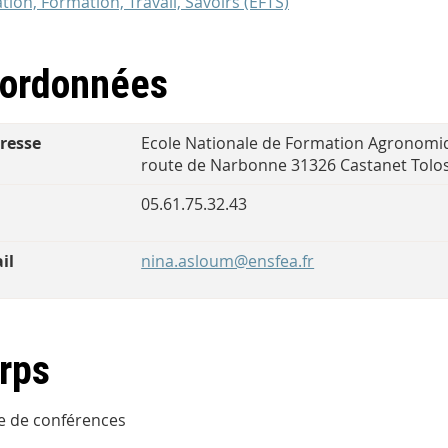
tion, Formation, Travail, Savoirs (EFTS)
ordonnées
resse
Ecole Nationale de Formation Agronomiq
route de Narbonne 31326 Castanet Tolo
l
05.61.75.32.43
il
nina.asloum@ensfea.fr
rps
e de conférences