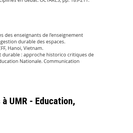
ciplines en débat. OCTARES, pp. 189-211.
ves des enseignants de l’enseignement
 gestion durable des espaces.
EFF, Hanoi, Vietnam.
durable : approche historico critiques de
’Education Nationale. Communication
s à UMR - Education,