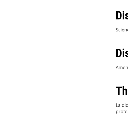
Di
Scien
Di
Amén
Th
La di
profe