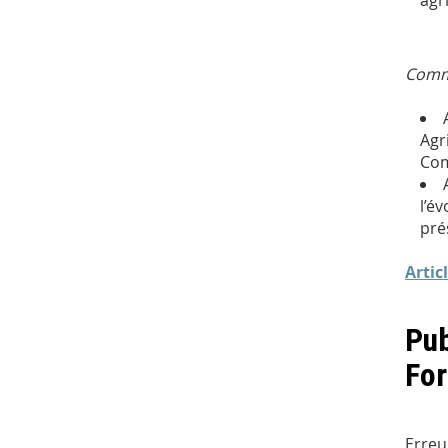
agr
Commu
Agr
Com
l’é
pré
Artic
Pub
For
Erreu