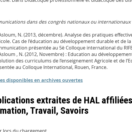
icole. Dans Didactique professionnelle et didactique des dis
nications dans des congrès nationaux ou internationaux
Asloum, N. (2013, décembre). Analyse des pratiques effecti
icole. Cas de l’éducation au développement durable et de la
munication présentée au 5
è
Colloque international du RIF
Asloum , N. (2012, Novembre) : Education au développement 
volution des curriculums de l’enseignement Agricole et de l
sentée au Colloque International, Rouen, France.
les disponibles en archives ouvertes
lications extraites de HAL affiliée
mation, Travail, Savoirs
r lors du chargement